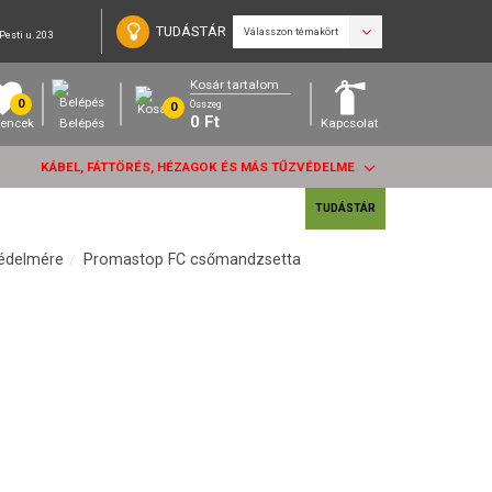
TUDÁSTÁR
Válasszon témakört
Pesti u. 203
Kosár tartalom
0
Összeg
0
0
Ft
encek
Belépés
Kapcsolat
KÁBEL, FÁTTÖRÉS, HÉZAGOK ÉS MÁS TŰZVÉDELME
TUDÁSTÁR
édelmére
Promastop FC csőmandzsetta