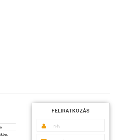
FELIRATKOZÁS
sa
ókba,