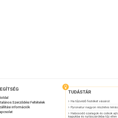
nállóképességet tanúsítanak vegyi hatásokkal
 ennek köszönhetően évtizedeken át megőrzik
águkat.
entesen szerelhetők fel utólag.
ítőhatást fejtenek ki, mivel a táguló
Promaseal PL
tegek nagy
g terjedő ) duzzadási nyomást állítanak elő.
EGÍTSÉG
TUDÁSTÁR
őoldal
Ha tűzvédő festéket vásárol:
ltalános Szerződési Feltételek
zállítási információk
Pyronatur nagyon részletes leírá
apcsolat
Habosodó szalagok és csíkok ajt
kapukba és nyilászárókba tűz ellen