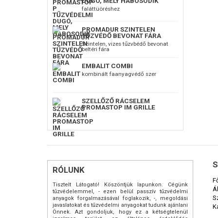
DUGÓ, MELY HABOSODIK
Nagy elle
szemben,
faláttüöréshez
hatásoss
Problémam
Biztos töm
PROMADUR SZINTELEN
laminátkö
TŰZVÉDŐ BEVONAT FÁRA
( 10 bari
Szintelen, vizes tűzvbédő bevonat
beltéri fára
EMBALIT COMBI
kombinált faanyagvédő szer
SZELLŐZŐ RÁCSELEM
PROMASTOP IM GRILLE
S
RÓLUNK
F
Tisztelt Látogató! Köszöntjük lapunkon. Cégünk
Á
tűzvédelemmel, - ezen belül passzív tűzvédelmi
S
anyagok forgalmazásával foglakozik, -, megoldási
javaslatokat és tűzvédelmi anyagokat tudunk ajánlani
K
Önnek. Azt gondoljuk, hogy ez a kétségtelenül