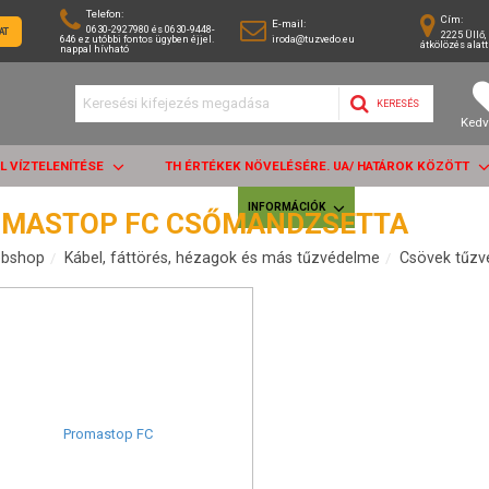
Telefon:
Cím:
E-mail:
0630-2927980 és 0630-9448-
AT
2225 Üllő, 
646 ez utóbbi fontos ügyben éjjel.
iroda@tuzvedo.eu
átkölözés alatt
nappal hívható
KERESÉS
Kedv
AL VÍZTELENÍTÉSE
TH ÉRTÉKEK NÖVELÉSÉRE. UA/ HATÁROK KÖZÖTT
INFORMÁCIÓK
MASTOP FC CSŐMANDZSETTA
bshop
Kábel, fáttörés, hézagok és más tűzvédelme
Csövek tűzv