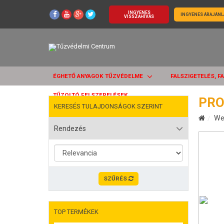
INGYENES
INGYENES ÁRAJÁNL
VISSZAHÍVÁS
ÉGHETŐ ANYAGOK TŰZVÉDELME
FALSZIGETELÉS, F
TŰZOLTÓ FELSZERELÉSEK
PRO
KERESÉS TULAJDONSÁGOK SZERINT
We
Rendezés
SZŰRÉS
TOP TERMÉKEK