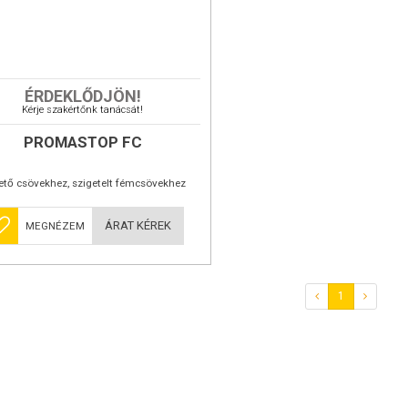
op FC
ÉRDEKLŐDJÖN!
esztétikus csőmandzsetták- 90/120 perces
Kérje szakértőnk tanácsát!
lemhez.
089
PROMASTOP FC
csőlezáró rendszeren olyan tűzvédelmi
top FC
eket értünk, amelyek műanyag csöveket
ető csövekhez, szigetelt fémcsövekhez
öveket is) fal- és tetőszerkezetben használt
kemény szigetelésekre, valamint valamennyi
tos műanyagcső-alapanyagra, úgymint PVC, PP,
ÁRAT KÉREK
MEGNÉZEM
olált fém csővezetékekre, alumínium kompozit
 acél, rozsdamentes acél, öntöttvas, nikkel
csövek, és rézcsövekre is!! (bevizsgálták.
csőlezáró rendszer egy - a
műanyag
top FC
ló - tüzihorganyzott fémhenger vagy
letes acéllemezház, amely rétegelt
1
Promaseal PL
i laminátot tartalmaz. A tokozat felnyitható és
él a cső körül két fül vagy egy tolólap
ével pontosan zárható.
ságok:
en érzéketlenek a légköri hatásokra, vízre,
lomra, valamint ipari klímára.
rendszerek egyszerűen beépíthetőek, így
op FC
i szempontból előnyösek.