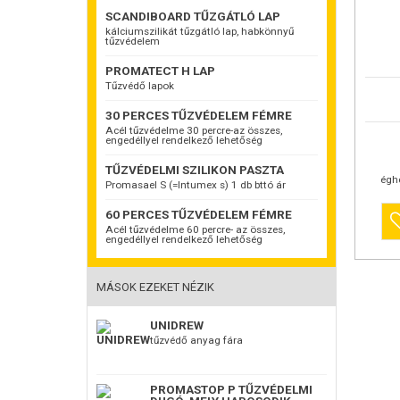
SCANDIBOARD TŰZGÁTLÓ LAP
kálciumszilikát tűzgátló lap, habkönnyű
tűzvédelem
PROMATECT H LAP
Tűzvédő lapok
Promast
-Nagyon 
30 PERCES TŰZVÉDELEM FÉMRE
tűzvéde
ETA-14/0
Acél tűzvédelme 30 percre-az összes,
engedéllyel rendelkező lehetőség
Az
Promas
TŰZVÉDELMI SZILIKON PASZTA
rendszer
égh
(nyomócs
Promasael S (=Intumex s) 1 db bttó ár
puha és 
használa
60 PERCES TŰZVÉDELEM FÉMRE
PE és iz
Acél tűzvédelme 60 percre- az összes,
csövekre,
engedéllyel rendelkező lehetőség
ötvözetű 
Az
Promas
va
csőhöz
MÁSOK EZEKET NÉZIK
négyszög
tűzvédelm
szerelésn
UNIDREW
segítség
tűzvédő anyag fára
Tulajdon
Tökéletes
páratarta
Az
Promast
PROMASTOP P TŰZVÉDELMI
gazdaság