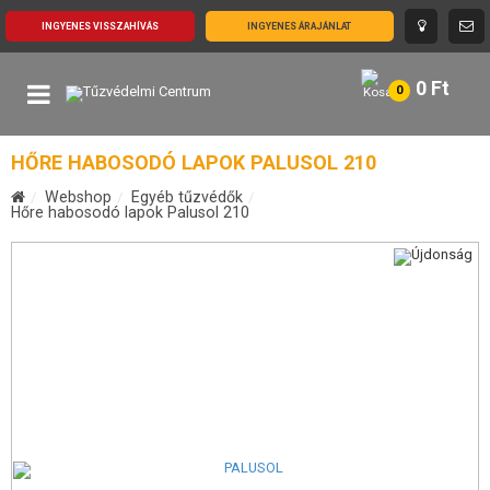
INGYENES VISSZAHÍVÁS
INGYENES ÁRAJÁNLAT
0
Ft
0
HŐRE HABOSODÓ LAPOK PALUSOL 210
Webshop
Egyéb tűzvédők
Hőre habosodó lapok Palusol 210