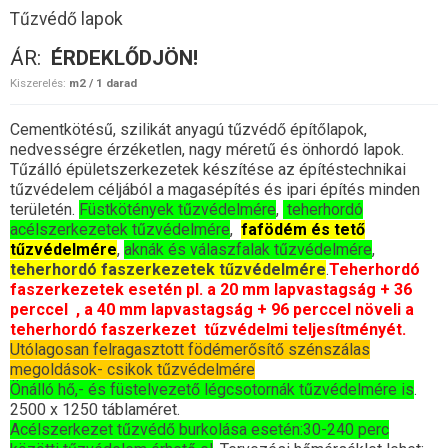
Tűzvédő lapok
ÁR:
ÉRDEKLŐDJÖN!
Kiszerelés:
m2 / 1 darad
Cementkötésű, szilikát anyagú tűzvédő építőlapok,
nedvességre érzéketlen, nagy méretű és önhordó lapok.
Tűzálló épületszerkezetek készítése az építéstechnikai
tűzvédelem céljából a magasépítés és ipari építés minden
területén.
Füstkötények tűzvédelmére
,
teherhordó
acélszerkezetek tűzvédelmére
,
fafödém és tető
tűzvédelmére
,
aknák és válaszfalak tűzvédelmére
,
teherhordó faszerkezetek tűzvédelmére
.
Teherhordó
faszerkezetek esetén pl. a 20 mm lapvastagság + 36
perccel , a 40 mm lapvastagság + 96 perccel növeli a
teherhordó faszerkezet tűzvédelmi teljesítményét.
Utólagosan felragasztott födémerősítő szénszálas
megoldások- csikok tűzvédelmére
Önálló hő,- és füstelvezető légcsotornák tűzvédelmére is
.
2500 x 1250 táblaméret.
Acélszerkezet tűzvédő burkolása esetén:30-240 perc