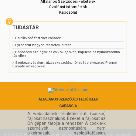
Általános Szerződési Feltételek
Szállítási információk
Kapcsolat
TUDÁSTÁR
Ha tűzvédő festéket vásárol:
Pyronatur nagyon részletes leírása
Habosodó szalagok és csíkok ajtókba, kapukba és nyilászárókba
tűz ellen
Szerkezetvédelem, tűzszakaszolás, hő- es füstelvezetés Promat
tűzvédő anyagokkal.
ÁLTALÁNOS SZERZŐDÉSI FELTÉTELEK
GARANCIA
SZÁLLÍTÁS & FIZETÉS
A weboldalunk felületén süti (cookie)
fájlokat használunk. Ezeket a fájlokat az
ÜGYFÉLSZOLGÁLAT ÉS KAPCSOLAT
Ön gépén tárolja a rendszer. A cookie-k
személyek azonosítására nem
alkalmasak, szolgáltatásaink
©
TŰZVÉDELMI CENTRUM
: Tűzvédelemben otthon vagyunk. Tűzoltás helyett megelőzés.