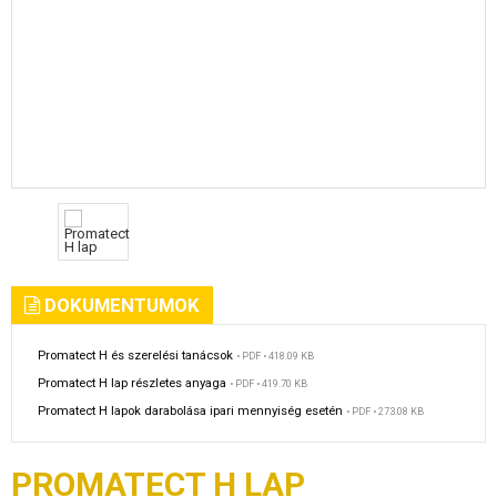
DOKUMENTUMOK
Promatect H és szerelési tanácsok
• PDF • 418.09 KB
Promatect H lap részletes anyaga
• PDF • 419.70 KB
Promatect H lapok darabolása ipari mennyiség esetén
• PDF • 273.08 KB
PROMATECT H LAP