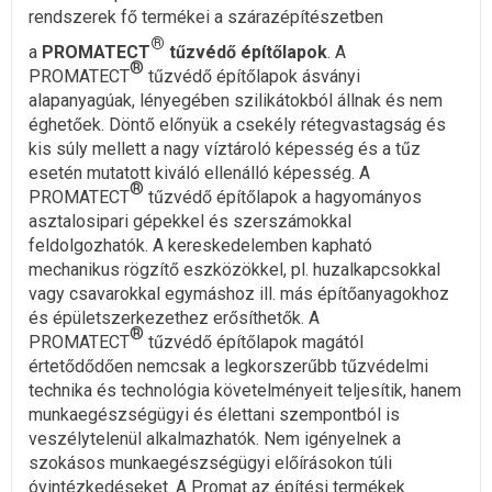
rendszerek fő termékei a szárazépítészetben
®
a
PROMATECT
tűzvédő építőlapok
. A
®
PROMATECT
tűzvédő építőlapok ásványi
alapanyagúak, lényegében szilikátokból állnak és nem
éghetőek. Döntő előnyük a csekély rétegvastagság és
kis súly mellett a nagy víztároló képesség és a tűz
esetén mutatott kiváló ellenálló képesség. A
®
PROMATECT
tűzvédő építőlapok a hagyományos
asztalosipari gépekkel és szerszámokkal
feldolgozhatók. A kereskedelemben kapható
mechanikus rögzítő eszközökkel, pl. huzalkapcsokkal
vagy csavarokkal egymáshoz ill. más építőanyagokhoz
és épületszerkezethez erősíthetők. A
®
PROMATECT
tűzvédő építőlapok magától
értetődődően nemcsak a legkorszerűbb tűzvédelmi
technika és technológia követelményeit teljesítik, hanem
munkaegészségügyi és élettani szempontból is
veszélytelenül alkalmazhatók. Nem igényelnek a
szokásos munkaegészségügyi előírásokon túli
óvintézkedéseket. A Promat az építési termékek