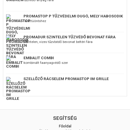
tűzvédő anyag fára
PROMASTOP P TŰZVÉDELMI DUGÓ, MELY HABOSODIK
faláttüöréshez
PROMADUR SZINTELEN TŰZVÉDŐ BEVONAT FÁRA
Szintelen, vizes tűzvbédő bevonat beltéri fára
EMBALIT COMBI
kombinált faanyagvédő szer
SZELLŐZŐ RÁCSELEM PROMASTOP IM GRILLE
SEGÍTSÉG
Főoldal