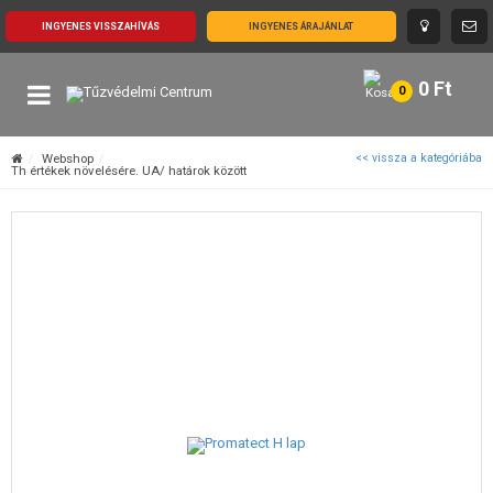
INGYENES VISSZAHÍVÁS
INGYENES ÁRAJÁNLAT
0
Ft
0
Webshop
<< vissza a kategóriába
Th értékek növelésére. UA/ határok között