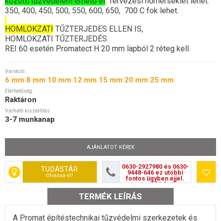
közötti tűzvédelem érhető el
. Tervezési hőmérséklet lehet:
350, 400, 450, 500, 550, 600, 650, 700 C fok lehet.
HOMLOKZATI
TŰZTERJEDES ELLEN IS,
HOMLOKZATI TŰZTERJEDÉS
REI 60 esetén Promatect H 20 mm lapból 2 réteg kell.
Variáció:
6 mm 8 mm 10 mm 12 mm 15 mm 20 mm 25 mm
Elérhetőség:
Raktáron
Várható kiszállítás:
3-7 munkanap
AJÁNLATOT KÉREK
Segíthetünk?
0630-2927980 és 0630-
TUDÁSTÁR
9448-646 ez utóbbi
Olvassa el!
fontos ügyben éjjel.
nappal hívható
TERMÉK LEÍRÁS
A Promat építéstechnikai tűzvédelmi szerkezetek és