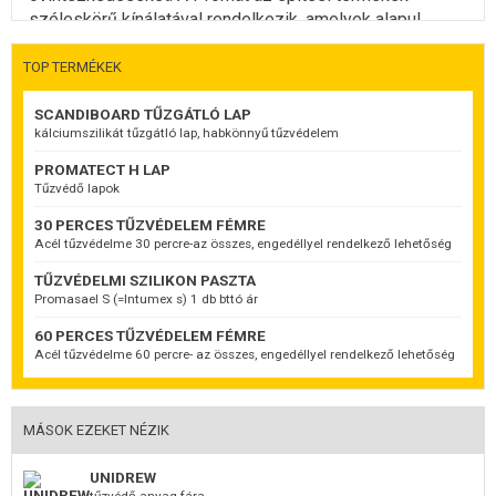
széleskörű kínálatával rendelkezik, amelyek alapul
szolgálnak a Promat építéstechnikai tűzvédő
szerkezetekhez és rendszerekhez. Ide tartoznak a
TOP TERMÉKEK
®
PROMATECT
tűzvédő építőlapok.
SCANDIBOARD TŰZGÁTLÓ LAP
®
PROMATECT
-H tűzvédő építőlap
kálciumszilikát tűzgátló lap, habkönnyű tűzvédelem
A termék leírása
PROMATECT H LAP
Cementkötésű, szilikát anyagú tűzvédő építőlapok,
Tűzvédő lapok
nedvességre érzéketlen, nagy méretű és önhordó lapok.
30 PERCES TŰZVÉDELEM FÉMRE
Acél tűzvédelme 30 percre-az összes, engedéllyel rendelkező lehetőség
Alkalmazási területek
DIN 4102 szerinti tűzálló épületszerkezetek készítése
TŰZVÉDELMI SZILIKON PASZTA
az építéstechnikai tűzvédelem céljából a magasépítés
Promasael S (=Intumex s) 1 db bttó ár
és ipari építés minden területén.
60 PERCES TŰZVÉDELEM FÉMRE
Éghetőségi osztály
Acél tűzvédelme 60 percre- az összes, engedéllyel rendelkező lehetőség
DIN 4102 szerinti "A1" nem éghető
MÁSOK EZEKET NÉZIK
UNIDREW