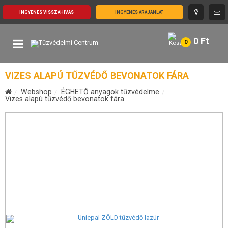
INGYENES VISSZAHÍVÁS
INGYENES ÁRAJÁNLAT
0
Ft
0
VIZES ALAPÚ TŰZVÉDŐ BEVONATOK FÁRA
Webshop
ÉGHETŐ anyagok tűzvédelme
Vizes alapú tűzvédő bevonatok fára