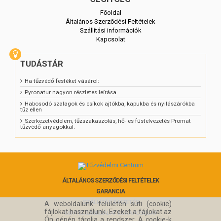
Főoldal
Általános Szerződési Feltételek
Szállítási információk
Kapcsolat
TUDÁSTÁR
Ha tűzvédő festéket vásárol:
Pyronatur nagyon részletes leírása
Habosodó szalagok és csíkok ajtókba, kapukba és nyilászárókba
tűz ellen
Szerkezetvédelem, tűzszakaszolás, hő- es füstelvezetés Promat
tűzvédő anyagokkal.
ÁLTALÁNOS SZERZŐDÉSI FELTÉTELEK
GARANCIA
SZÁLLÍTÁS & FIZETÉS
A weboldalunk felületén süti (cookie)
fájlokat használunk. Ezeket a fájlokat az
ÜGYFÉLSZOLGÁLAT ÉS KAPCSOLAT
Ön gépén tárolja a rendszer. A cookie-k