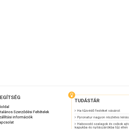
EGÍTSÉG
TUDÁSTÁR
őoldal
Ha tűzvédő festéket vásárol:
ltalános Szerződési Feltételek
zállítási információk
Pyronatur nagyon részletes leírá
apcsolat
Habosodó szalagok és csíkok ajt
kapukba és nyilászárókba tűz ellen