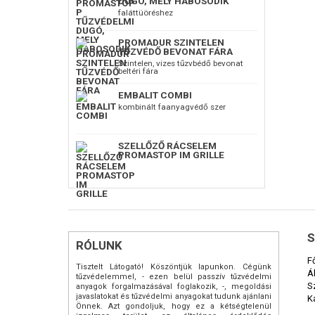
DUGÓ, MELY HABOSODIK
faláttüöréshez
PROMADUR SZINTELEN
TŰZVÉDŐ BEVONAT FÁRA
Szintelen, vizes tűzvbédő bevonat
beltéri fára
EMBALIT COMBI
kombinált faanyagvédő szer
SZELLŐZŐ RÁCSELEM
PROMASTOP IM GRILLE
S
RÓLUNK
F
Tisztelt Látogató! Köszöntjük lapunkon. Cégünk
Á
tűzvédelemmel, - ezen belül passzív tűzvédelmi
S
anyagok forgalmazásával foglakozik, -, megoldási
javaslatokat és tűzvédelmi anyagokat tudunk ajánlani
K
Önnek. Azt gondoljuk, hogy ez a kétségtelenül