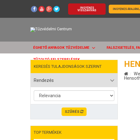
INGYENES
INGYENES ÁRAJÁNL
VISSZAHÍVÁS
ÉGHETŐ ANYAGOK TŰZVÉDELME
FALSZIGETELÉS, F
TŰZOLTÓ FELSZERELÉSEK
HEN
KERESÉS TULAJDONSÁGOK SZERINT
We
Hensot
Rendezés
SZŰRÉS
TOP TERMÉKEK