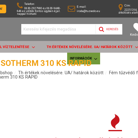
Telefon:
Cím:
E-mail:
0630-2927980 és 0630-9448-
AT
2225 Üllő, 
646 ez utóbbi fontos ügyben éjjel.
iroda@tuzvedo.eu
átkölözés alatt
nappal hívható
KERESÉS
Kedv
AL VÍZTELENÍTÉSE
TH ÉRTÉKEK NÖVELÉSÉRE. UA/ HATÁROK KÖZÖTT
INFORMÁCIÓK
SOTHERM 310 KS RAPID
bshop
Th értékek növelésére. UA/ határok között
Fém tűzvédő f
herm 310 KS RAPID