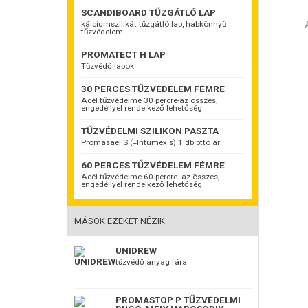
SCANDIBOARD TŰZGÁTLÓ LAP
kálciumszilikát tűzgátló lap, habkönnyű
tűzvédelem
PROMATECT H LAP
Tűzvédő lapok
30 PERCES TŰZVÉDELEM FÉMRE
Acél tűzvédelme 30 percre-az összes,
engedéllyel rendelkező lehetőség
TŰZVÉDELMI SZILIKON PASZTA
Promasael S (=Intumex s) 1 db bttó ár
60 PERCES TŰZVÉDELEM FÉMRE
Acél tűzvédelme 60 percre- az összes,
engedéllyel rendelkező lehetőség
MÁSOK EZEKET NÉZIK
UNIDREW
tűzvédő anyag fára
PROMASTOP P TŰZVÉDELMI