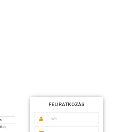
FELIRATKOZÁS
sa
ókba,