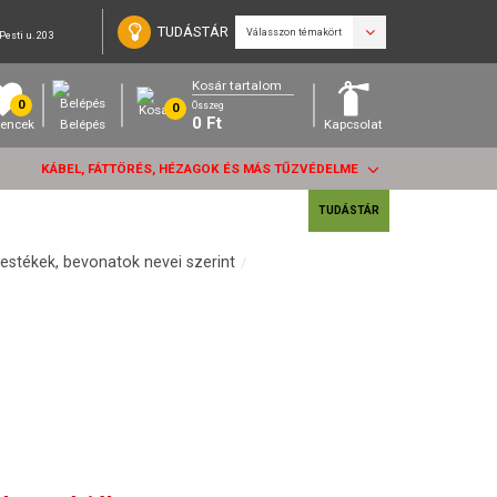
TUDÁSTÁR
Válasszon témakört
Pesti u. 203
Kosár tartalom
0
Összeg
0
0
Ft
encek
Belépés
Kapcsolat
KÁBEL, FÁTTÖRÉS, HÉZAGOK ÉS MÁS TŰZVÉDELME
TUDÁSTÁR
estékek, bevonatok nevei szerint