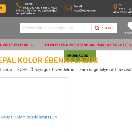
Telefon:
Cím:
E-mail:
0630-2927980 és 0630-9448-
AT
2225 Üllő, 
646 ez utóbbi fontos ügyben éjjel.
iroda@tuzvedo.eu
átkölözés alatt
nappal hívható
KERESÉS
Kedv
AL VÍZTELENÍTÉSE
TH ÉRTÉKEK NÖVELÉSÉRE. UA/ HATÁROK KÖZÖTT
INFORMÁCIÓK
EPAL KOLOR ÉBENFA LAZÚR
bshop
ÉGHETŐ anyagok tűzvédelme
Fára engedélyezett tűzvéd