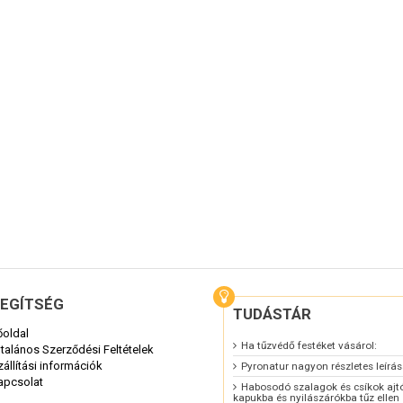
EGÍTSÉG
TUDÁSTÁR
őoldal
Ha tűzvédő festéket vásárol:
ltalános Szerződési Feltételek
zállítási információk
Pyronatur nagyon részletes leírá
apcsolat
Habosodó szalagok és csíkok ajt
kapukba és nyilászárókba tűz ellen