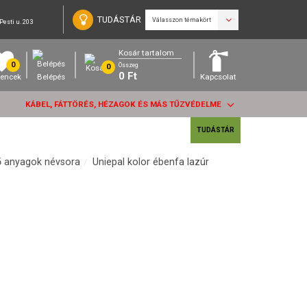
TUDÁSTÁR
Válasszon témakört
Pesti u. 203
Kosár tartalom
0
Összeg
0
0
Ft
encek
Belépés
Kapcsolat
KÁBEL, FÁTTÖRÉS, HÉZAGOK ÉS MÁS TŰZVÉDELME
TUDÁSTÁR
ő anyagok névsora
Uniepal kolor ébenfa lazúr