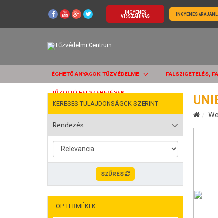
INGYENES
INGYENES ÁRAJÁNL
VISSZAHÍVÁS
ÉGHETŐ ANYAGOK TŰZVÉDELME
FALSZIGETELÉS, F
TŰZOLTÓ FELSZERELÉSEK
UNI
KERESÉS TULAJDONSÁGOK SZERINT
We
Rendezés
SZŰRÉS
TOP TERMÉKEK