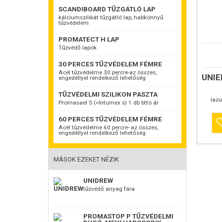
SCANDIBOARD TŰZGÁTLÓ LAP
kálciumszilikát tűzgátló lap, habkönnyű
tűzvédelem
PROMATECT H LAP
Tűzvédő lapok
ÉBEN sz
UNIEPAL 
30 PERCES TŰZVÉDELEM FÉMRE
Euroclas
mindöss
Acél tűzvédelme 30 percre-az összes,
UNIE
engedéllyel rendelkező lehetőség
ETA-18/0
Vízbázis
TŰZVÉDELMI SZILIKON PASZTA
alapanya
lazú
használa
Promasael S (=Intumex s) 1 db bttó ár
fa alapa
forgácsla
60 PERCES TŰZVÉDELEM FÉMRE
dekoratí
Acél tűzvédelme 60 percre- az összes,
kültéri é
engedéllyel rendelkező lehetőség
Ez egy
ki
legmagas
bevonattó
MÁSOK EZEKET NÉZIK
munkamen
felhordan
fára elege
UNIDREW
beltérbe
tűzvédő anyag fára
az össze
festékeke
PROMASTOP P TŰZVÉDELMI