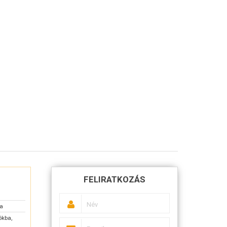
FELIRATKOZÁS
sa
ókba,