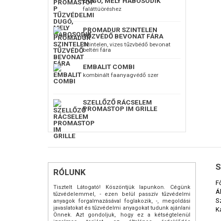
DUGÓ, MELY HABOSODIK
faláttüöréshez
PROMADUR SZINTELEN
TŰZVÉDŐ BEVONAT FÁRA
Szintelen, vizes tűzvbédő bevonat
beltéri fára
EMBALIT COMBI
kombinált faanyagvédő szer
SZELLŐZŐ RÁCSELEM
PROMASTOP IM GRILLE
S
RÓLUNK
F
Tisztelt Látogató! Köszöntjük lapunkon. Cégünk
Á
tűzvédelemmel, - ezen belül passzív tűzvédelmi
S
anyagok forgalmazásával foglakozik, -, megoldási
javaslatokat és tűzvédelmi anyagokat tudunk ajánlani
K
Önnek. Azt gondoljuk, hogy ez a kétségtelenül