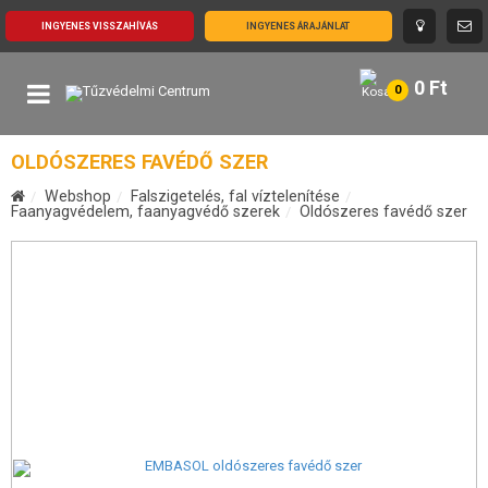
INGYENES VISSZAHÍVÁS
INGYENES ÁRAJÁNLAT
0
Ft
0
OLDÓSZERES FAVÉDŐ SZER
Webshop
Falszigetelés, fal víztelenítése
Faanyagvédelem, faanyagvédő szerek
Oldószeres favédő szer