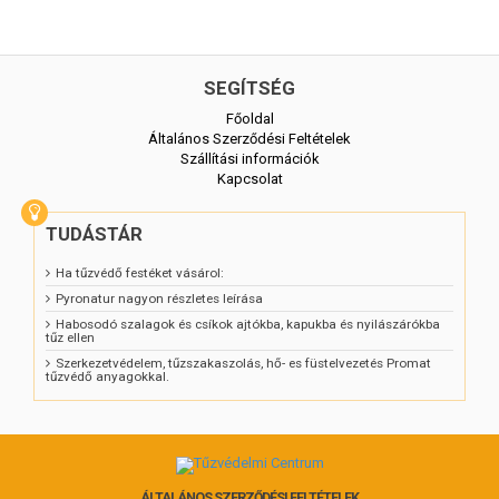
SEGÍTSÉG
Főoldal
Általános Szerződési Feltételek
Szállítási információk
Kapcsolat
TUDÁSTÁR
Ha tűzvédő festéket vásárol:
Pyronatur nagyon részletes leírása
Habosodó szalagok és csíkok ajtókba, kapukba és nyilászárókba
tűz ellen
Szerkezetvédelem, tűzszakaszolás, hő- es füstelvezetés Promat
tűzvédő anyagokkal.
ÁLTALÁNOS SZERZŐDÉSI FELTÉTELEK