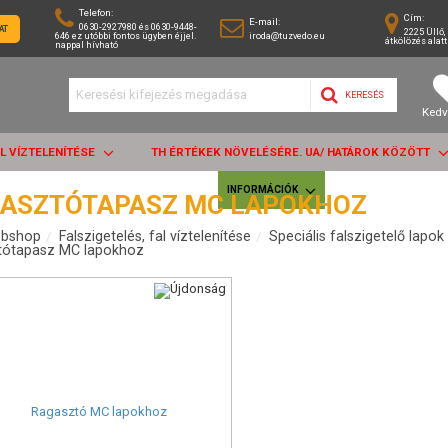
Telefon:
Cím:
E-mail:
0630-2927980 és 0630-9448-
AT
2225 Üllő, 
646 ez utóbbi fontos ügyben éjjel.
iroda@tuzvedo.eu
átkölözés alatt
nappal hívható
KERESÉS
Kedv
AL VÍZTELENÍTÉSE
TH ÉRTÉKEK NÖVELÉSÉRE. UA/ HATÁROK KÖZÖTT
INFORMÁCIÓK
ASZTÓTAPASZ MC LAPOKHOZ
bshop
Falszigetelés, fal víztelenítése
Speciális falszigetelő lapok
tótapasz MC lapokhoz