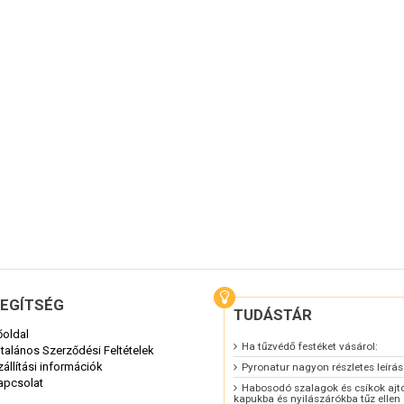
EGÍTSÉG
TUDÁSTÁR
őoldal
Ha tűzvédő festéket vásárol:
ltalános Szerződési Feltételek
zállítási információk
Pyronatur nagyon részletes leírá
apcsolat
Habosodó szalagok és csíkok ajt
kapukba és nyilászárókba tűz ellen