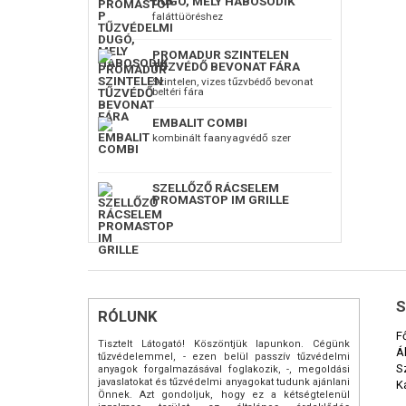
DUGÓ, MELY HABOSODIK
faláttüöréshez
PROMADUR SZINTELEN
TŰZVÉDŐ BEVONAT FÁRA
Szintelen, vizes tűzvbédő bevonat
beltéri fára
EMBALIT COMBI
kombinált faanyagvédő szer
SZELLŐZŐ RÁCSELEM
PROMASTOP IM GRILLE
S
RÓLUNK
F
Tisztelt Látogató! Köszöntjük lapunkon. Cégünk
Á
tűzvédelemmel, - ezen belül passzív tűzvédelmi
S
anyagok forgalmazásával foglakozik, -, megoldási
javaslatokat és tűzvédelmi anyagokat tudunk ajánlani
K
Önnek. Azt gondoljuk, hogy ez a kétségtelenül