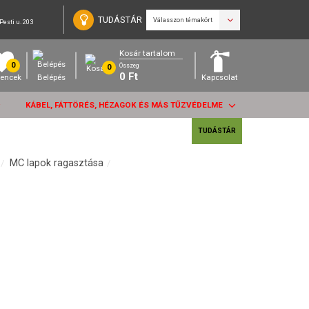
TUDÁSTÁR
Válasszon témakört
Pesti u. 203
Kosár tartalom
0
Összeg
0
0
Ft
encek
Belépés
Kapcsolat
KÁBEL, FÁTTÖRÉS, HÉZAGOK ÉS MÁS TŰZVÉDELME
TUDÁSTÁR
MC lapok ragasztása