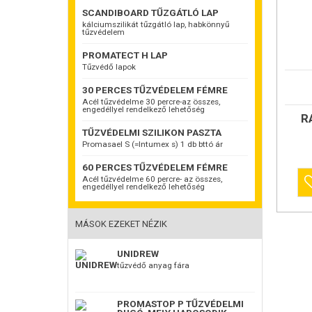
SCANDIBOARD TŰZGÁTLÓ LAP
kálciumszilikát tűzgátló lap, habkönnyű
tűzvédelem
PROMATECT H LAP
Tűzvédő lapok
LB-KNAU
30 PERCES TŰZVÉDELEM FÉMRE
Promatec
Habarcst
Acél tűzvédelme 30 percre-az összes,
engedéllyel rendelkező lehetőség
Az LB-KN
R
termék, m
felhaszná
TŰZVÉDELMI SZILIKON PASZTA
kötőanyag
Promasael S (=Intumex s) 1 db bttó ár
adalékok
Alkalmaz
60 PERCES TŰZVÉDELEM FÉMRE
AZ LB-KN
Acél tűzvédelme 60 percre- az összes,
középület
engedéllyel rendelkező lehetőség
ásványgy
ragasztó
tapadóhí
MÁSOK EZEKET NÉZIK
elkerülés
poliszti
alapozór
UNIDREW
ajánlatb
tűzvédő anyag fára
szigetel
ragasztá
felvitelé
PROMASTOP P TŰZVÉDELMI