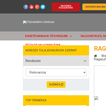
INGYENES
INGYENES ÁRAJÁNL
VISSZAHÍVÁS
ÉGHETŐ ANYAGOK TŰZVÉDELME
FALSZIGETELÉS, F
TŰZOLTÓ FELSZERELÉSEK
RAG
KERESÉS TULAJDONSÁGOK SZERINT
We
Ragasz
Rendezés
SZŰRÉS
TOP TERMÉKEK