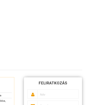
FELIRATKOZÁS
sa
ókba,