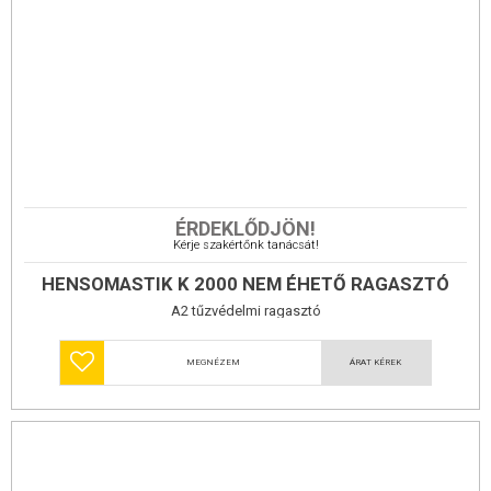
Passzív tűzvédelemhez használható különleges
massza mely
ragasztó és hézagkitöltő
ÉRDEKLŐDJÖN!
polivinil-acetát alapú ragasztó paszta.
Kérje szakértőnk tanácsát!
Besorolási jelentés
2
É
besorolása
esetében, illetve az
gési magatartás
400-500 g/m
HENSOMASTIK K 2000 NEM ÉHETŐ RAGASZTÓ
A2-s1, d0
A2 tűzvédelmi ragasztó
Alkalmazási terület
Tűzvédő lapok ragasztása betonra vagy gázbetonra járulékos mechanikai
MEGNÉZEM
ÁRAT KÉREK
szilárdságnövekedéssel, vagy
ragasztásához.
lapok egymáshoz
Tűzvédő lapok ragasztása és tömítés levegő szállító vezetékekben
Szerelési segítség könnyű szigetelő anyagok feldolgozásához
Különböző tágulási együtthatójú, eltérő jellegű építőanyagok (pl. a szigetelő anyag
rögzítése a
, pl: a vasúti kocsik építésénél) tűzvédelmi
külső és belső szerkezeti felületre
ragasztásánál.
Nedves állapotban 400 g/m² felhordott Hensomastik K 2000 ragasztó és hézagkitöltő