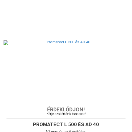
massza
Tűzvédelmi osztály (-)
MSZ EN 13501-1:2007+A1:2010
A2-s1, d0
NMÉ:28251448 001
PROMATECT-L 500 tűzvédő építőlap
ÉRDEKLŐDJÖN!
A termék leírása
Kérje szakértőnk tanácsát!
Cementkötésű, szilikát anyagú, könnyű tűzvédő építőlapok, nedvességre érzéketlen,
nagy méretű és önhordó lapok.
PROMATECT L 500 ÉS AD 40
A1 besorolással.
Alkalmazási területek
A1 nem éghető építő lap