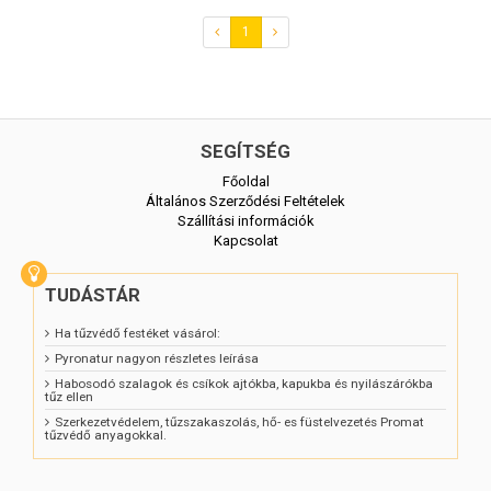
Itt nézze meg Ön is:
Youtube video
1
SEGÍTSÉG
Főoldal
Általános Szerződési Feltételek
Szállítási információk
Kapcsolat
TUDÁSTÁR
Ha tűzvédő festéket vásárol:
Pyronatur nagyon részletes leírása
Habosodó szalagok és csíkok ajtókba, kapukba és nyilászárókba
tűz ellen
Szerkezetvédelem, tűzszakaszolás, hő- es füstelvezetés Promat
tűzvédő anyagokkal.