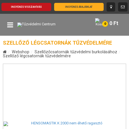
INGYENES VISSZAHÍVÁS
INGYENES ÁRAJÁNLAT
0
Ft
0
SZELLŐZŐ LÉGCSATORNÁK TŰZVÉDELMÉRE
Webshop
Szellőzőcsatornák tűzvédelmi burkolásához
Szellőző légcsatornák tűzvédelmére