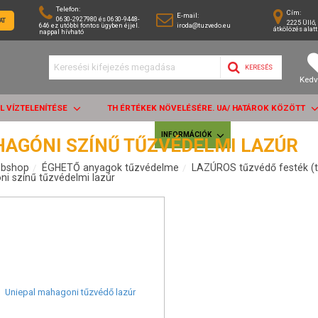
Telefon:
Cím:
E-mail:
0630-2927980 és 0630-9448-
AT
2225 Üllő, 
646 ez utóbbi fontos ügyben éjjel.
iroda@tuzvedo.eu
átkölözés alatt
nappal hívható
KERESÉS
Kedv
AL VÍZTELENÍTÉSE
TH ÉRTÉKEK NÖVELÉSÉRE. UA/ HATÁROK KÖZÖTT
INFORMÁCIÓK
AGÓNI SZÍNŰ TŰZVÉDELMI LAZÚR
bshop
ÉGHETŐ anyagok tűzvédelme
LAZÚROS tűzvédő festék (t
i színű tűzvédelmi lazúr