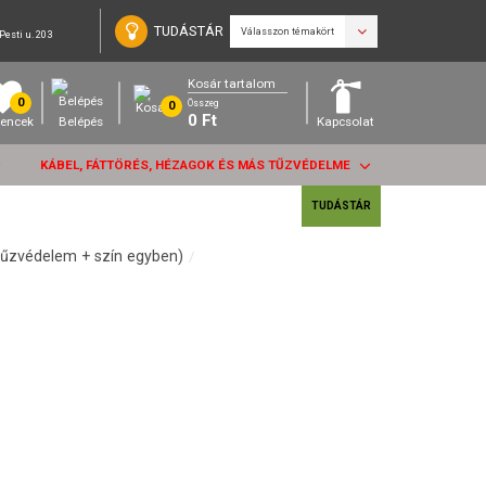
TUDÁSTÁR
Válasszon témakört
Pesti u. 203
Kosár tartalom
0
Összeg
0
0
Ft
encek
Belépés
Kapcsolat
KÁBEL, FÁTTÖRÉS, HÉZAGOK ÉS MÁS TŰZVÉDELME
TUDÁSTÁR
űzvédelem + szín egyben)