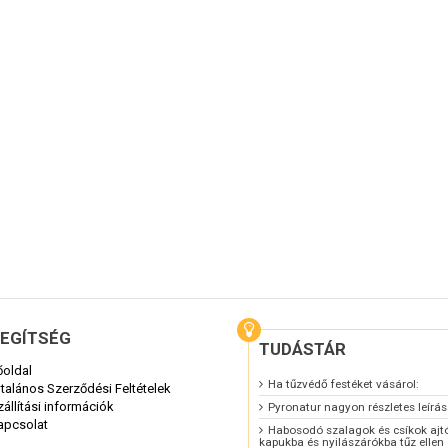
szerekhez is alkalmazható, melyekben a
kezet fazsindelyből vagy deszkából készült.
EGÍTSÉG
TUDÁSTÁR
őoldal
Ha tűzvédő festéket vásárol:
ltalános Szerződési Feltételek
zállítási információk
Pyronatur nagyon részletes leírá
apcsolat
Habosodó szalagok és csíkok ajt
kapukba és nyilászárókba tűz ellen