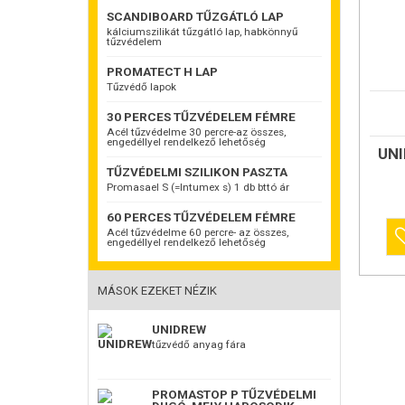
SCANDIBOARD TŰZGÁTLÓ LAP
kálciumszilikát tűzgátló lap, habkönnyű
tűzvédelem
PROMATECT H LAP
Tűzvédő lapok
Mahagón
30 PERCES TŰZVÉDELEM FÉMRE
UNIEPAL 
Euroclas
Acél tűzvédelme 30 percre-az összes,
engedéllyel rendelkező lehetőség
mindöss
UNI
TŰZVÉDELMI SZILIKON PASZTA
ETA-18/0
Vízbázis
Promasael S (=Intumex s) 1 db bttó ár
fa alapan
használa
60 PERCES TŰZVÉDELEM FÉMRE
fa alapa
Acél tűzvédelme 60 percre- az összes,
forgácsla
engedéllyel rendelkező lehetőség
dekoratí
kültéri és
Ez egy
ki
MÁSOK EZEKET NÉZIK
legmagas
bevonatt
munkamen
UNIDREW
felhordan
tűzvédő anyag fára
fára elege
beltérben
összes m
festékeke
PROMASTOP P TŰZVÉDELMI
Az UNIE