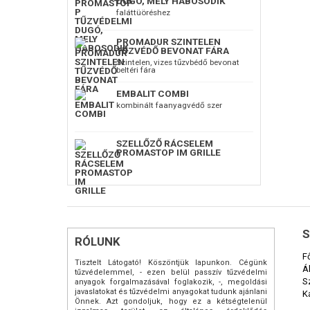
DUGÓ, MELY HABOSODIK
tetőrend
faláttüöréshez
tetőszer
PROMADUR SZINTELEN
TŰZVÉDŐ BEVONAT FÁRA
Szintelen, vizes tűzvbédő bevonat
beltéri fára
EMBALIT COMBI
kombinált faanyagvédő szer
SZELLŐZŐ RÁCSELEM
PROMASTOP IM GRILLE
S
RÓLUNK
F
Tisztelt Látogató! Köszöntjük lapunkon. Cégünk
Á
tűzvédelemmel, - ezen belül passzív tűzvédelmi
S
anyagok forgalmazásával foglakozik, -, megoldási
javaslatokat és tűzvédelmi anyagokat tudunk ajánlani
K
Önnek. Azt gondoljuk, hogy ez a kétségtelenül