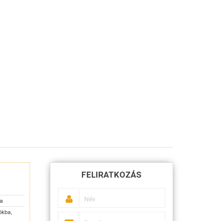
FELIRATKOZÁS
sa
ókba,