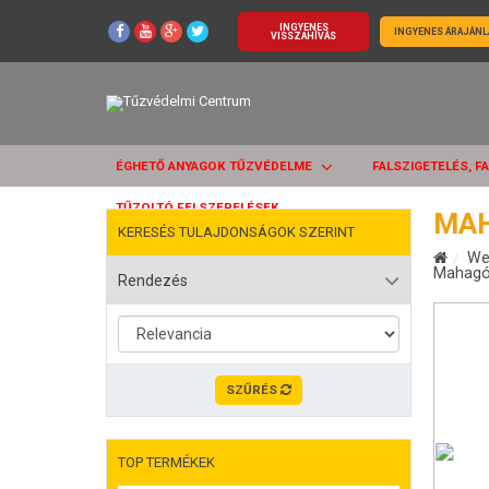
INGYENES
INGYENES ÁRAJÁNL
VISSZAHÍVÁS
ÉGHETŐ ANYAGOK TŰZVÉDELME
FALSZIGETELÉS, F
TŰZOLTÓ FELSZERELÉSEK
MAH
KERESÉS TULAJDONSÁGOK SZERINT
We
Mahagón
Rendezés
SZŰRÉS
TOP TERMÉKEK