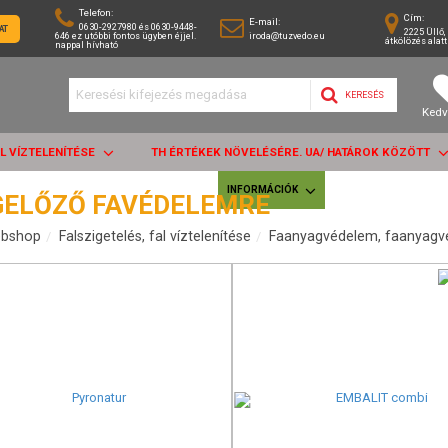
Telefon:
Cím:
E-mail:
0630-2927980 és 0630-9448-
AT
2225 Üllő, 
646 ez utóbbi fontos ügyben éjjel.
iroda@tuzvedo.eu
átkölözés alatt
nappal hívható
KERESÉS
Kedv
AL VÍZTELENÍTÉSE
TH ÉRTÉKEK NÖVELÉSÉRE. UA/ HATÁROK KÖZÖTT
INFORMÁCIÓK
ELŐZŐ FAVÉDELEMRE
bshop
Falszigetelés, fal víztelenítése
Faanyagvédelem, faanyagv