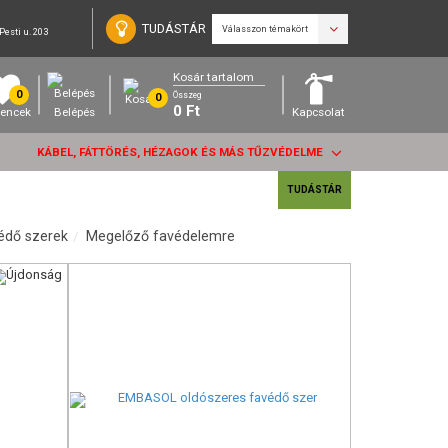
TUDÁSTÁR
Válasszon témakört
Pesti u. 203
Kosár tartalom
0
Összeg
0
0
Ft
encek
Belépés
Kapcsolat
KÁBEL, FÁTTÖRÉS, HÉZAGOK ÉS MÁS TŰZVÉDELME
TUDÁSTÁR
édő szerek
Megelőző favédelemre