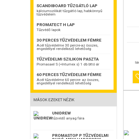
SCANDIBOARD TŰZGÁTLÓ LAP
kálciumszilikát tűzgátló lap, habkönnyű
tűzvédelem
PROMATECT H LAP
Tűzvédő lapok
Pyronatu
Égéskésl
30 PERCES TŰZVÉDELEM FÉMRE
az MSZ –
Nemzeti 
Acél tűzvédelme 30 percre-az összes,
engedéllyel rendelkező lehetőség
35.term
TŰZVÉD
TŰZVÉDELMI SZILIKON PASZTA
Folyékon
lá
nehezen 
Promasael S (=Intumex s) 1 db bttó ár
Rendelhe
mely meg
60 PERCES TŰZVÉDELEM FÉMRE
Acél tűzvédelme 60 percre- az összes,
Csak azok
engedéllyel rendelkező lehetőség
amelyek 
védettek 
kondenzá
MÁSOK EZEKET NÉZIK
zárt hely
eljáráso
merítés, 
UNIDREW
lécekre, 
tűzvédő anyag fára
Alkalma
Ez egy k
legmagas
dolgozni 
PROMASTOP P TŰZVÉDELMI
ez a véd