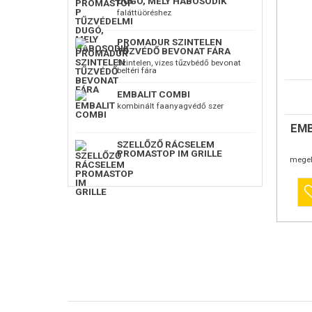
DUGÓ, MELY HABOSODIK
tűzvédő a
faláttüöréshez
elegendő
anyag
b
Az 1 m2 
PROMADUR SZINTELEN
magyaror
TŰZVÉDŐ BEVONAT FÁRA
figyelemb
Szintelen, vizes tűzvbédő bevonat
beltéri fára
Fa tűzvé
tűzvédő a
EMBALAN
mérvadó
EMBALIT COMBI
Embalan 
tulajdons
kombinált faanyagvédő szer
oldat
EMB
Mikro-em
pusztító
SZELLŐZŐ RÁCSELEM
megszünt
PROMASTOP IM GRILLE
megel
Embalan 
Regisztrá
Magyaror
2002
Felhaszná
Faanyag
kezelésr
Fedél ala
számára,
viszonta
Alkalmaz
tetőszerk
műtárgya