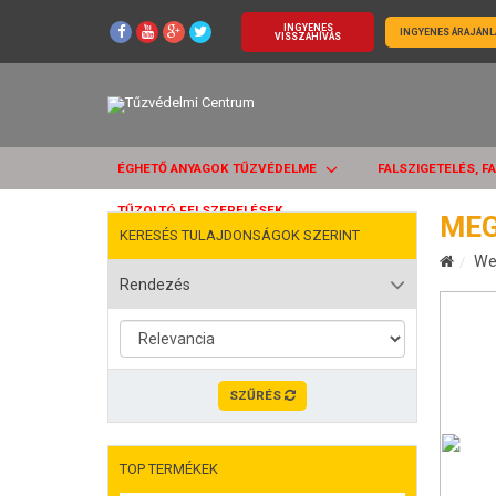
INGYENES
INGYENES ÁRAJÁNL
VISSZAHÍVÁS
ÉGHETŐ ANYAGOK TŰZVÉDELME
FALSZIGETELÉS, F
TŰZOLTÓ FELSZERELÉSEK
MEG
KERESÉS TULAJDONSÁGOK SZERINT
We
Rendezés
SZŰRÉS
TOP TERMÉKEK