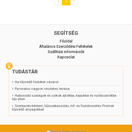
1
SEGÍTSÉG
Főoldal
Általános Szerződési Feltételek
Szállítási információk
Kapcsolat
TUDÁSTÁR
Ha tűzvédő festéket vásárol:
Pyronatur nagyon részletes leírása
Habosodó szalagok és csíkok ajtókba, kapukba és nyilászárókba
tűz ellen
Szerkezetvédelem, tűzszakaszolás, hő- es füstelvezetés Promat
tűzvédő anyagokkal.