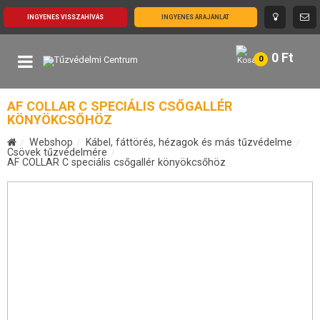
INGYENES VISSZAHÍVÁS
INGYENES ÁRAJÁNLAT
0
Ft
0
AF COLLAR C SPECIÁLIS CSŐGALLÉR
KÖNYÖKCSŐHÖZ
Webshop
Kábel, fáttörés, hézagok és más tűzvédelme
Csövek tűzvédelmére
AF COLLAR C speciális csőgallér könyökcsőhöz