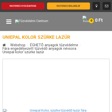
INGYENES VISSZAHÍVÁS
INGYENES ÁRAJÁNLAT
0
Ft
0
UNIEPAL KOLOR SZÜRKE LAZÚR
Webshop
ÉGHETŐ anyagok tűzvédelme
Fára engedélyezett tűzvédő anyagok névsora
Uniepal kolor szürke lazúr