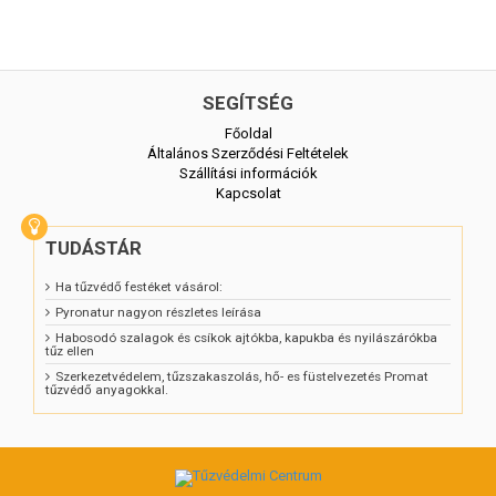
használatra.
Az UNIEPAL DREW AQUA KOLOR impregnáló lakk olyan tetőrendszerekhez is
alkalmazható, melyekben a tetőszerkezet fazsindelyből vagy deszkából készült.
SEGÍTSÉG
Főoldal
Általános Szerződési Feltételek
Szállítási információk
Kapcsolat
TUDÁSTÁR
Ha tűzvédő festéket vásárol:
Pyronatur nagyon részletes leírása
Habosodó szalagok és csíkok ajtókba, kapukba és nyilászárókba
tűz ellen
Szerkezetvédelem, tűzszakaszolás, hő- es füstelvezetés Promat
tűzvédő anyagokkal.