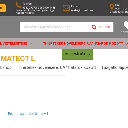
Telefon:
Cím:
E-mail:
0630-2927980 és 0630-9448-
AT
2225 Üllő, 
646 ez utóbbi fontos ügyben éjjel.
iroda@tuzvedo.eu
átkölözés alatt
nappal hívható
KERESÉS
Kedv
AL VÍZTELENÍTÉSE
TH ÉRTÉKEK NÖVELÉSÉRE. UA/ HATÁROK KÖZÖTT
INFORMÁCIÓK
MATECT L
bshop
Th értékek növelésére. UA/ határok között
Tűzgátló lapo