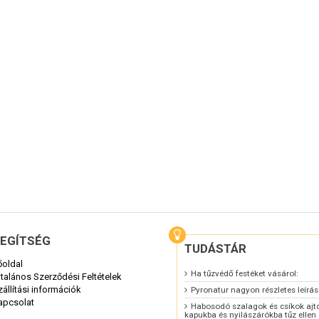
EGÍTSÉG
TUDÁSTÁR
őoldal
Ha tűzvédő festéket vásárol:
ltalános Szerződési Feltételek
zállítási információk
Pyronatur nagyon részletes leírá
apcsolat
Habosodó szalagok és csíkok ajt
kapukba és nyilászárókba tűz ellen