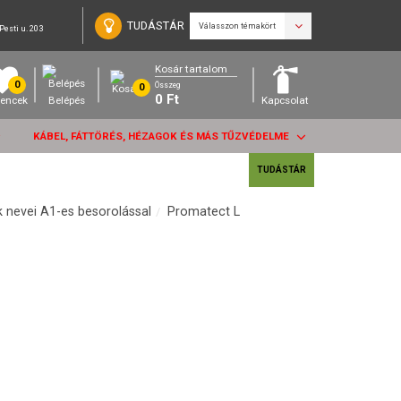
TUDÁSTÁR
Válasszon témakört
Pesti u. 203
Kosár tartalom
0
Összeg
0
0
Ft
encek
Belépés
Kapcsolat
KÁBEL, FÁTTÖRÉS, HÉZAGOK ÉS MÁS TŰZVÉDELME
TUDÁSTÁR
k nevei A1-es besorolással
Promatect L