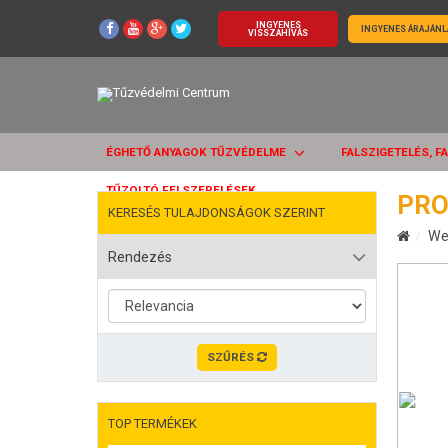
INGYENES
INGYENES ÁRAJÁNL
VISSZAHÍVÁS
ÉGHETŐ ANYAGOK TŰZVÉDELME
FALSZIGETELÉS, F
TŰZOLTÓ FELSZERELÉSEK
PRO
KERESÉS TULAJDONSÁGOK SZERINT
We
Rendezés
SZŰRÉS
TOP TERMÉKEK