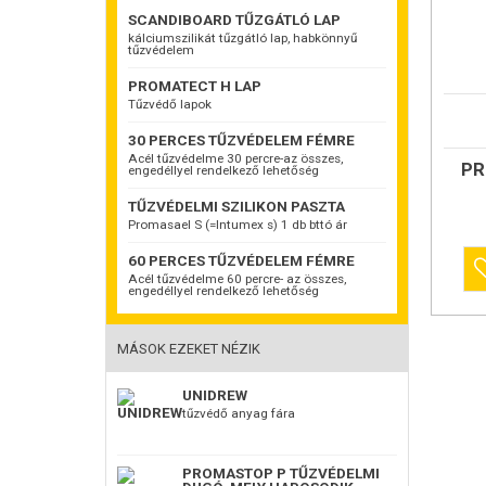
SCANDIBOARD TŰZGÁTLÓ LAP
kálciumszilikát tűzgátló lap, habkönnyű
tűzvédelem
PROMATECT H LAP
Tűzvédő lapok
PROMAT
A termék 
30 PERCES TŰZVÉDELEM FÉMRE
Cementkö
építőlap
Acél tűzvédelme 30 percre-az összes,
PR
engedéllyel rendelkező lehetőség
önhordó 
Tűzálló 
TŰZVÉDELMI SZILIKON PASZTA
tűzvédel
Utólagosa
Promasael S (=Intumex s) 1 db bttó ár
megoldás
tűzvédelm
60 PERCES TŰZVÉDELEM FÉMRE
Alkalmazá
Acél tűzvédelme 60 percre- az összes,
DIN 4102
engedéllyel rendelkező lehetőség
az építé
minden te
Éghetőség
MÁSOK EZEKET NÉZIK
DIN 4102
ETA-07/0
CE:0749
UNIDREW
tűzvédő anyag fára
PROMASTOP P TŰZVÉDELMI