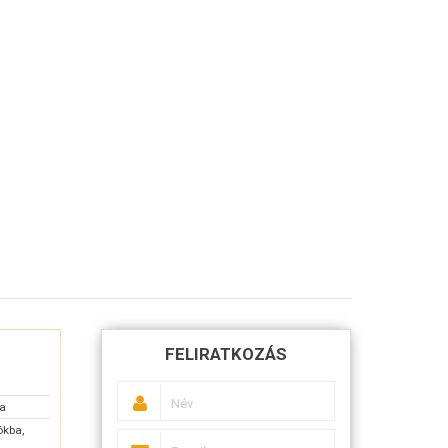
FELIRATKOZÁS
sa
ókba,