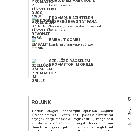
DUGÓ, MELY HABOSODIK
faláttüöréshez
PROMADUR SZINTELEN
TŰZVÉDŐ BEVONAT FÁRA
Szintelen, vizes tűzvbédő bevonat
beltéri fára
EMBALIT COMBI
kombinált faanyagvédő szer
SZELLŐZŐ RÁCSELEM
PROMASTOP IM GRILLE
S
RÓLUNK
F
Tisztelt Látogató! Köszöntjük lapunkon. Cégünk
Á
tűzvédelemmel, - ezen belül passzív tűzvédelmi
S
anyagok forgalmazásával foglakozik, -, megoldási
javaslatokat és tűzvédelmi anyagokat tudunk ajánlani
K
Önnek. Azt gondoljuk, hogy ez a kétségtelenül