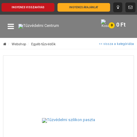
INGYENES VISSZAHÍVÁS
INGYENES ÁRAJÁNLAT
0
Ft
0
Webshop
Egyéb tűzvédők
<< vissza a kategóriába