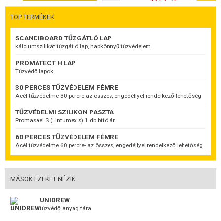
nappal hívható
TOP TERMÉKEK
SCANDIBOARD TŰZGÁTLÓ LAP
kálciumszilikát tűzgátló lap, habkönnyű tűzvédelem
PROMATECT H LAP
Tűzvédő lapok
30 PERCES TŰZVÉDELEM FÉMRE
Acél tűzvédelme 30 percre-az összes, engedéllyel rendelkező lehetőség
TŰZVÉDELMI SZILIKON PASZTA
Promasael S (=Intumex s) 1 db bttó ár
60 PERCES TŰZVÉDELEM FÉMRE
Acél tűzvédelme 60 percre- az összes, engedéllyel rendelkező lehetőség
MÁSOK EZEKET NÉZIK
UNIDREW
tűzvédő anyag fára