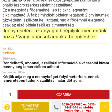
Az
Intumex S
fémcsöveknél kőzetgyapottal kombinálva
önálló lezárószerkezetként használható.
Ez a megoldás födémeknél és falaknál egyaránt
alkalmazható. A falba mindkét oldalon legalább 2 cm Intumex
tűzvédelmi szilikont kell juttatni, míg a födémnél elegendő
csak az alsó oldala felől ez a mennyiség.
Igény esetén -az anyagot beépítjük- mert értünk
hozzá! Vagy tanácsot adunk a beépítéshez.
Variáció:
szürke
Elérhetőség:
Rendelhető, azonnal, szállítási információ a vásárolni kívánt
mennyiség ismeretében adható
Várható kiszállítás:
Kérjük adja meg a mennyiséget folyóméterben, ennek
ismeretében tudunk szállítási határidőt adni.
KOSÁRBA
Segíthetünk?
0630-2927980 és 0630-
TUDÁSTÁR
9448-646 ez utóbbi
Olvassa el!
fontos ügyben éjjel.