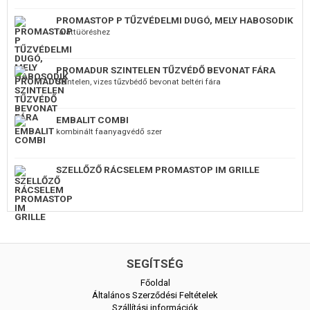
PROMASTOP P TŰZVÉDELMI DUGÓ, MELY HABOSODIK
faláttüöréshez
PROMADUR SZINTELEN TŰZVÉDŐ BEVONAT FÁRA
Szintelen, vizes tűzvbédő bevonat beltéri fára
EMBALIT COMBI
kombinált faanyagvédő szer
SZELLŐZŐ RÁCSELEM PROMASTOP IM GRILLE
SEGÍTSÉG
Főoldal
Általános Szerződési Feltételek
Szállítási információk