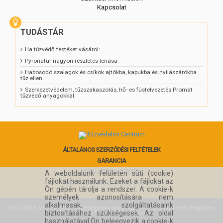
Kapcsolat
TUDÁSTÁR
Ha tűzvédő festéket vásárol:
Pyronatur nagyon részletes leírása
Habosodó szalagok és csíkok ajtókba, kapukba és nyilászárókba
tűz ellen
Szerkezetvédelem, tűzszakaszolás, hő- es füstelvezetés Promat
tűzvédő anyagokkal.
ÁLTALÁNOS SZERZŐDÉSI FELTÉTELEK
GARANCIA
SZÁLLÍTÁS & FIZETÉS
A weboldalunk felületén süti (cookie)
fájlokat használunk. Ezeket a fájlokat az
ÜGYFÉLSZOLGÁLAT ÉS KAPCSOLAT
Ön gépén tárolja a rendszer. A cookie-k
személyek azonosítására nem
alkalmasak, szolgáltatásaink
©
TŰZVÉDELMI CENTRUM
: Tűzvédelemben otthon vagyunk. Tűzoltás helyett megelőzés.
biztosításához szükségesek. Az oldal
2013 Minden jog fenntartva!
használatával Ön beleegyezik a cookie-k