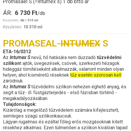
Promasael S (=Intumex s) 1 db bttó ár
ÁR:
6 730 Ft
/db
Kiszerelés:
db / 310 ml
Készleten:
10 310 ml
PROMASEAL-
INTUMEX
S
ETA-16/0312
Az
Intumex S
nevű, hő hatására nem duzzadó
tűzvédelmi
szilikon
t ajtók, üvegezések, csövek, szerkezeti hézagok
hideggáz tömítéseként alkalmazzák, valamint minden olyan
helyen, ahol kisméretű réseknek
tűz esetén szorosan kell
záródniuk.
Az
Intumex S
tűzvédelmi szilikon nehezen éghető anyag, és
segít a tűz- ill. füstgázterjedés - első fázisban történő -
megakadályozásában.
Tulajdonságok:
Kizárólag a megelőző tűzvédelem számára kifejlesztett,
semleges szagú szilikonkaucsuk.
Lágyan rugalmas és ezáltal főleg erős mozgásoknak kitett
résekhez alkalmas. Ezen túlmenően a szilikon kiválóan tapad