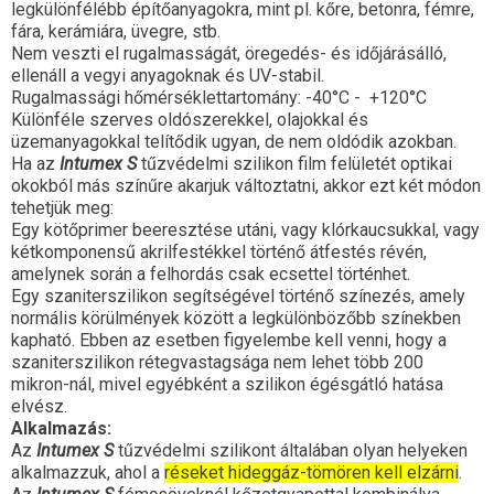
legkülönfélébb építőanyagokra, mint pl. kőre, betonra, fémre,
fára, kerámiára, üvegre, stb.
Nem veszti el rugalmasságát, öregedés- és időjárásálló,
ellenáll a vegyi anyagoknak és UV-stabil.
Rugalmassági hőmérséklettartomány: -40°C - +120°C
Különféle szerves oldószerekkel, olajokkal és
üzemanyagokkal telítődik ugyan, de nem oldódik azokban.
Ha az
Intumex S
tűzvédelmi szilikon film felületét optikai
okokból más színűre akarjuk változtatni, akkor ezt két módon
tehetjük meg:
Egy kötőprimer beeresztése utáni, vagy klórkaucsukkal, vagy
kétkomponensű akrilfestékkel történő átfestés révén,
amelynek során a felhordás csak ecsettel történhet.
Egy szaniterszilikon segítségével történő színezés, amely
normális körülmények között a legkülönbözőbb színekben
kapható. Ebben az esetben figyelembe kell venni, hogy a
szaniterszilikon rétegvastagsága nem lehet több 200
mikron-nál, mivel egyébként a szilikon égésgátló hatása
elvész.
Alkalmazás:
Az
Intumex S
tűzvédelmi szilikont általában olyan helyeken
alkalmazzuk, ahol a
réseket hideggáz-tömören kell elzárni
.